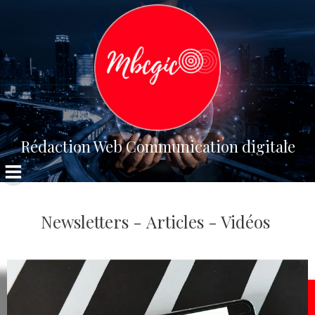
Aller
au
contenu
Rédaction Web Communication digitale
Newsletters - Articles - Vidéos