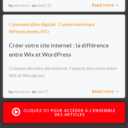
Read more
by
mbreton
on
Août 31
Communication digitale
Conseil numérique
Référencement, SEO
Créer votre site internet : la différence
entre Wix et WordPress
Création de votre site internet. Faites le bon choix entre
Wix et Wordpress
Read more
by
mbreton
on
Juil 27
CLIQUEZ ICI POUR ACCÉDER À L’ENSEMBLE
DES ARTICLES