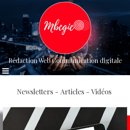
Aller
au
contenu
Rédaction Web Communication digitale
Newsletters - Articles - Vidéos