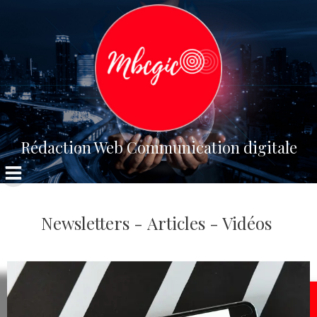
Aller
au
contenu
Rédaction Web Communication digitale
Newsletters - Articles - Vidéos