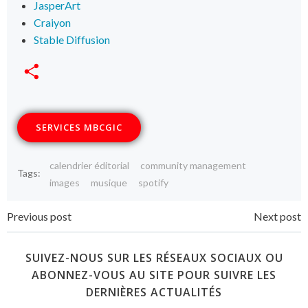
JasperArt
Craiyon
Stable Diffusion
Partager
SERVICES MBCGIC
calendrier éditorial
community management
Tags:
images
musique
spotify
Navigation
Navigation
Previous post
Next post
de
de
SUIVEZ-NOUS SUR LES RÉSEAUX SOCIAUX OU
l’article
ABONNEZ-VOUS AU SITE POUR SUIVRE LES
l’article
DERNIÈRES ACTUALITÉS