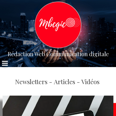
Aller
au
contenu
Rédaction Web Communication digitale
Newsletters - Articles - Vidéos