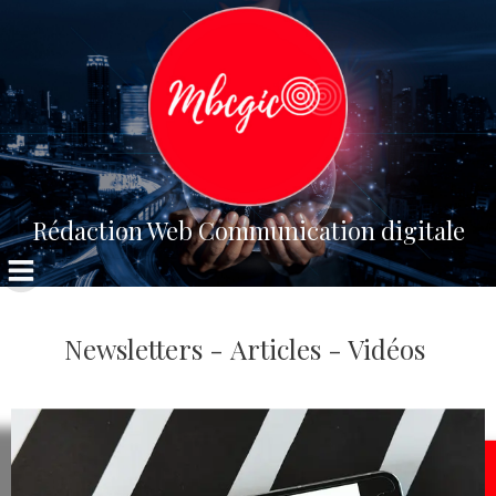
Aller
au
contenu
Rédaction Web Communication digitale
Newsletters - Articles - Vidéos