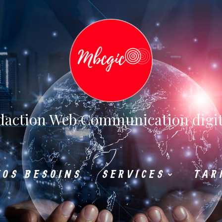
daction Web Communication digit
VOS BESOINS
SERVICES
TAR