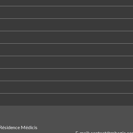
 Résidence Médicis
E-mail: contact@mbcgic.c